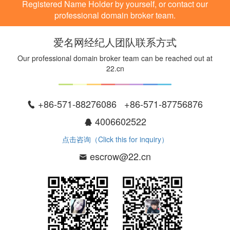
Registered Name Holder by yourself, or contact our
professional domain broker team.
爱名网经纪人团队联系方式
Our professional domain broker team can be reached out at
22.cn
+86-571-88276086 +86-571-87756876
4006602522
点击咨询（Click this for inquiry）
escrow@22.cn